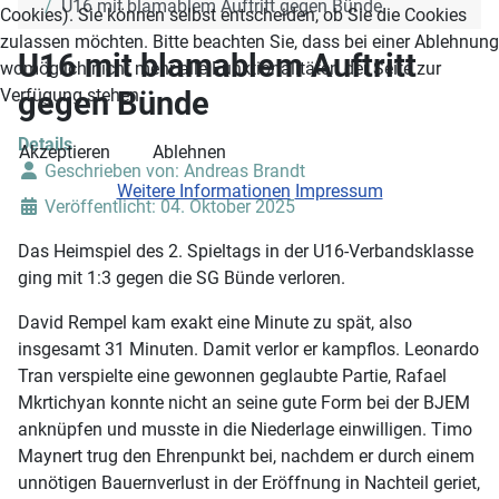
U16 mit blamablem Auftritt gegen Bünde
Cookies). Sie können selbst entscheiden, ob Sie die Cookies
zulassen möchten. Bitte beachten Sie, dass bei einer Ablehnung
U16 mit blamablem Auftritt
womöglich nicht mehr alle Funktionalitäten der Seite zur
gegen Bünde
Verfügung stehen.
Details
Akzeptieren
Ablehnen
Geschrieben von:
Andreas Brandt
Weitere Informationen
Impressum
Veröffentlicht: 04. Oktober 2025
Das Heimspiel des 2. Spieltags in der U16-Verbandsklasse
ging mit 1:3 gegen die SG Bünde verloren.
David Rempel kam exakt eine Minute zu spät, also
insgesamt 31 Minuten. Damit verlor er kampflos. Leonardo
Tran verspielte eine gewonnen geglaubte Partie, Rafael
Mkrtichyan konnte nicht an seine gute Form bei der BJEM
anknüpfen und musste in die Niederlage einwilligen. Timo
Maynert trug den Ehrenpunkt bei, nachdem er durch einem
unnötigen Bauernverlust in der Eröffnung in Nachteil geriet,