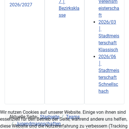
7 │
Vereinsm
2026/2027
Bezirkskla
eisterscha
sse
ft
2026/03
│
Stadtmeis
terschaft
Klassisch
2026/06
│
Stadtmeis
terschaft
Schnellsc
hach
Wir nutzen Cookies auf unserer Website. Einige von ihnen sind
Aktuelle Seite:
Startseite
Teams
essenziell für den Betrieb der Seite, während andere uns helfen,
Jugendmannschaften
diese Website und die Nutzererfahrung zu verbessern (Tracking