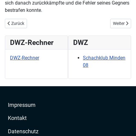
sich danach zurückkämpfte und die Fehler seines Gegners
bestrafen konnte.
Vorheriger Beitrag: U16 - Knappe Heimniederlage gegen Delbrück
Nächster Be
Zurück
Weiter
DWZ-Rechner
DWZ
DWZ-Rechner
Schachklub Minden
08
Impressum
Kontakt
Datenschutz