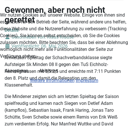
Gewonnen, aber noch nicht
Wir nutzen Cookies auf unserer Website. Einige von ihnen sind
gerettet
essenziell für den Betrieb der Seite, während andere uns helfen,
diese Website und die Nutzererfahrung zu verbessern (Tracking
Details
Cookies). Sie können selbst entscheiden, ob Sie die Cookies
Geschrieben von:
Klaus Krause
zulassen möchten. Bitte beachten Sie, dass bei einer Ablehnung
Veröffentlicht: 06. Mai 2026
womöglich nicht mehr alle Funktionalitäten der Seite zur
Verfügung stehen.
Am letzten Spieltag der Schachverbandsklasse siegte
Aufsteiger Sk Minden 08 II gegen den TuS Eichholz-
Akzeptieren
Ablehnen
Remmighausen mit 5,5:2,5 und erreichte mit 7:11 Punkten
den 8. Platz und damit die Relegation um den
Weitere Informationen
Impressum
Klassenerhalt.
Die Mindener zeigten sich am letzten Spieltag der Saison
spielfreudig und kamen nach Siegen von Detlef Adam
(kampflos), Sebastian Isaak, Frank Haring, Jonas Taro
Schütte, Sven Scheibe sowie einem Remis von Erik Weiß
zum verdienten Erfolg. Nur Manfred Wuttke und David