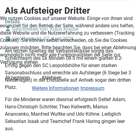
Als Aufsteiger Dritter
Wir nutzen Cookies auf unserer Website. Einige von ihnen sind
Details
essenziell für den Betrieb der Seite, während andere uns helfen,
Geschrieben von:
Klaus Krause
diese Website und die Nutzererfahrung zu verbessern (Tracking
Veröffentlicht: 07. April 2025
Cookies). Sie können selbst entscheiden, ob Sie die Cookies
zulassen möchten. Bitte beachten Sie, dass bei einer Ablehnung
Am letzten Spieltag der Verbandsklasse sorgte das
womöglich nicht mehr alle Funktionalitäten der Seite zur
Schachteam des Sk Minden 08 II mit einem glatten 6:2-
Verfügung stehen.
Erfolg gegen den SC Leopoldshöhe für einen starken
Saisonabschluss und erreichte als Aufsteiger (6 Siege bei 3
Akzeptieren
Ablehnen
Niederlagen) in der Endtabelle auf Anhieb sogar den dritten
Platz.
Weitere Informationen
Impressum
Für die Mindener waren diesmal erfolgreich Detlef Adam,
Hans-Christoph Schröter, Theo Keilwerth, Marius
Anancenko, Manfred Wuttke und Udo Köhne. Lediglich
Sebastian Isaak und Teamchef Frank Haring gingen leer
aus.