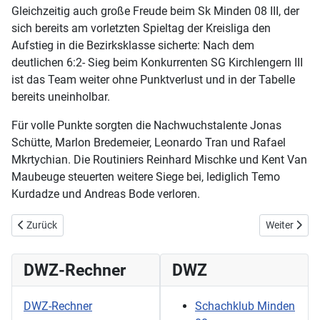
Gleichzeitig auch große Freude beim Sk Minden 08 III, der
sich bereits am vorletzten Spieltag der Kreisliga den
Aufstieg in die Bezirksklasse sicherte: Nach dem
deutlichen 6:2- Sieg beim Konkurrenten SG Kirchlengern III
ist das Team weiter ohne Punktverlust und in der Tabelle
bereits uneinholbar.
Für volle Punkte sorgten die Nachwuchstalente Jonas
Schütte, Marlon Bredemeier, Leonardo Tran und Rafael
Mkrtychian. Die Routiniers Reinhard Mischke und Kent Van
Maubeuge steuerten weitere Siege bei, lediglich Temo
Kurdadze und Andreas Bode verloren.
Vorheriger Beitrag: Sk 08 II verliert gegen Werther II
Nächster Bei
Zurück
Weiter
DWZ-Rechner
DWZ
DWZ-Rechner
Schachklub Minden