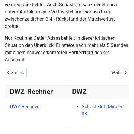
vermeidbare Fehler. Auch Sebastian Isaak geriet nach
gutem Auftakt in eine Verluststellung, sodass beim
zwischenzeitlichen 3:4 - Rückstand der Matchverlust
drohte.
Nur Routinier Detlef Adam behielt in dieser kritischen
Situation den Überblick. Er rettete nach mehr als 5 Stunden
mit einem schwer erkämpften Partieerfolg den 4:4 -
Ausgleich.
Vorheriger Beitrag: Nur Jonas Schütte mit Lichtblick / Sk 08 II jetzt A
Nächster Bei
Zurück
Weiter
DWZ-Rechner
DWZ
DWZ-Rechner
Schachklub Minden
08