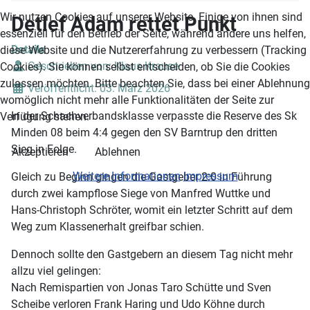
Wir nutzen Cookies auf unserer Website. Einige von ihnen sind
Detlef Adam rettet Punkt
essenziell für den Betrieb der Seite, während andere uns helfen,
Details
diese Website und die Nutzererfahrung zu verbessern (Tracking
Geschrieben von:
Klaus Krause
Cookies). Sie können selbst entscheiden, ob Sie die Cookies
zulassen möchten. Bitte beachten Sie, dass bei einer Ablehnung
Veröffentlicht: 03. März 2026
womöglich nicht mehr alle Funktionalitäten der Seite zur
In der Schachverbandsklasse verpasste die Reserve des Sk
Verfügung stehen.
Minden 08 beim 4:4 gegen den SV Barntrup den dritten
Sieg in Folge.
Akzeptieren
Ablehnen
Weitere Informationen
Impressum
Gleich zu Beginn gingen die Gastgeber 2:0 in Führung
durch zwei kampflose Siege von Manfred Wuttke und
Hans-Christoph Schröter, womit ein letzter Schritt auf dem
Weg zum Klassenerhalt greifbar schien.
Dennoch sollte den Gastgebern an diesem Tag nicht mehr
allzu viel gelingen:
Nach Remispartien von Jonas Taro Schütte und Sven
Scheibe verloren Frank Haring und Udo Köhne durch