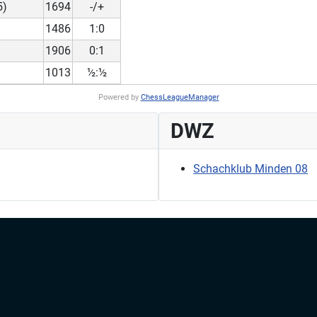
5)
1694
-/+
1486
1:0
1906
0:1
1013
½:½
Powered by
ChessLeagueManager
DWZ
Schachklub Minden 08