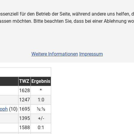
ssenziell für den Betrieb der Seite, während andere uns helfen,
assen möchten. Bitte beachten Sie, dass bei einer Ablehnung wom
Weitere Informationen
Impressum
TWZ
Ergebnis
1628
*
1247
1:0
toph
(10)
1695
½:½
1395
+/-
1588
0:1