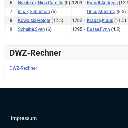
6
Niesterok,Nico Camillo
(0)
1203
-
Brandt,Andreas
(12.
7
Isaak,Sebastian
(6)
-
-
Öncü,Mustafa
(8.5)
8
Kowalski,Holger
(12.5)
1782
-
Krause,Klaus
(11.5)
9
Scheibe,Sven
(6)
1295
-
Busse,Fynn
(4.5)
DWZ-Rechner
DWZ-Rechner
Impressum