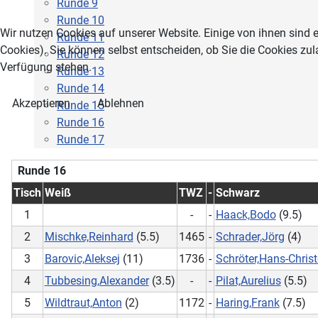
Runde 9
Runde 10
Wir nutzen Cookies auf unserer Website. Einige von ihnen sind e
Runde 11
Cookies). Sie können selbst entscheiden, ob Sie die Cookies zul
Runde 12
Verfügung stehen.
Runde 13
Runde 14
Akzeptieren
Ablehnen
Runde 15
Runde 16
Runde 17
Runde 16
Tisch
Weiß
TWZ
-
Schwarz
1
-
-
Haack,Bodo
(9.5)
2
Mischke,Reinhard
(5.5)
1465
-
Schrader,Jörg
(4)
3
Barovic,Aleksej
(11)
1736
-
Schröter,Hans-Chris
4
Tubbesing,Alexander
(3.5)
-
-
Pilat,Aurelius
(5.5)
5
Wildtraut,Anton
(2)
1172
-
Haring,Frank
(7.5)