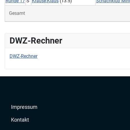
Runde 17
S
Krause,Klaus
(13.5)
Schachklub Min
Gesamt
DWZ-Rechner
DWZ-Rechner
Impressum
Kontakt