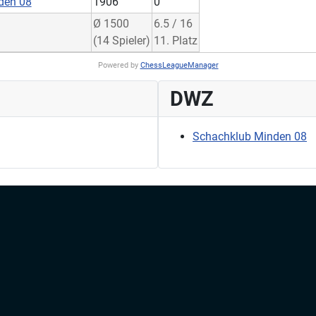
den 08
1906
0
Ø 1500
6.5 / 16
(14 Spieler)
11. Platz
Powered by
ChessLeagueManager
DWZ
Schachklub Minden 08