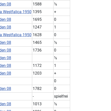
den 08
1588
½
a Westfalica 1950
1395
+
den 08
1695
0
den 08
1247
1
a Westfalica 1950
1628
0
den 08
1465
½
den 08
1736
0
den 08
½
den 08
1172
1
den 08
1203
+
0
den 08
1782
0
-
spielfrei
den 08
1013
½