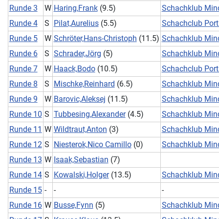
Runde 3
W
Haring,Frank
(9.5)
Schachklub Min
Runde 4
S
Pilat,Aurelius
(5.5)
Schachclub Port
Runde 5
W
Schröter,Hans-Christoph
(11.5)
Schachklub Min
Runde 6
S
Schrader,Jörg
(5)
Schachklub Min
Runde 7
W
Haack,Bodo
(10.5)
Schachclub Port
Runde 8
S
Mischke,Reinhard
(6.5)
Schachklub Min
Runde 9
W
Barovic,Aleksej
(11.5)
Schachklub Min
Runde 10
S
Tubbesing,Alexander
(4.5)
Schachklub Min
Runde 11
W
Wildtraut,Anton
(3)
Schachklub Min
Runde 12
S
Niesterok,Nico Camillo
(0)
Schachklub Min
Runde 13
W
Isaak,Sebastian
(7)
Runde 14
S
Kowalski,Holger
(13.5)
Schachklub Min
Runde 15
-
-
-
Runde 16
W
Busse,Fynn
(5)
Schachklub Min