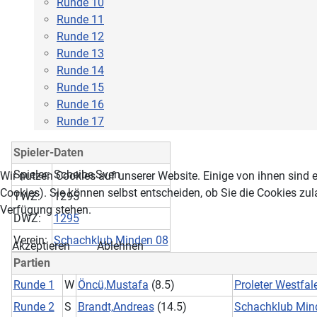
Runde 10
Runde 11
Runde 12
Runde 13
Runde 14
Runde 15
Runde 16
Runde 17
Spieler-Daten
Spieler:
Scheibe,Sven
Wir nutzen Cookies auf unserer Website. Einige von ihnen sind e
Cookies). Sie können selbst entscheiden, ob Sie die Cookies zul
TWZ:
1295
Verfügung stehen.
DWZ:
1295
Verein:
Schachklub Minden 08
Akzeptieren
Ablehnen
Partien
Runde 1
W
Öncü,Mustafa
(8.5)
Proleter Westfal
Runde 2
S
Brandt,Andreas
(14.5)
Schachklub Min