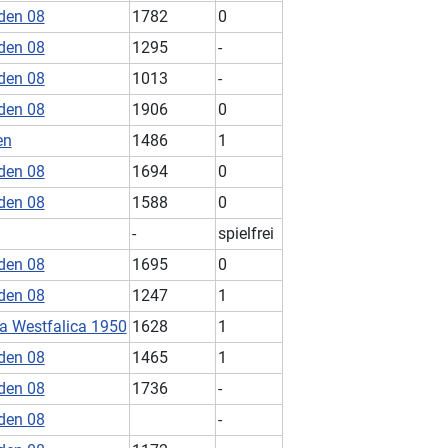
den 08
1782
0
den 08
1295
-
den 08
1013
-
den 08
1906
0
en
1486
1
den 08
1694
0
den 08
1588
0
-
spielfrei
den 08
1695
0
den 08
1247
1
a Westfalica 1950
1628
1
den 08
1465
1
den 08
1736
-
den 08
-