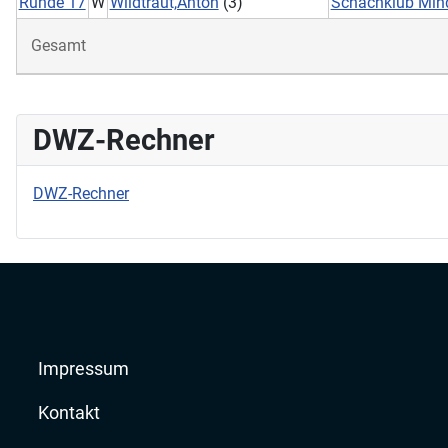
Runde 17
W
Wildtraut,Anton
(3)
Schachklub Min
Gesamt
DWZ-Rechner
DWZ-Rechner
Impressum
Kontakt