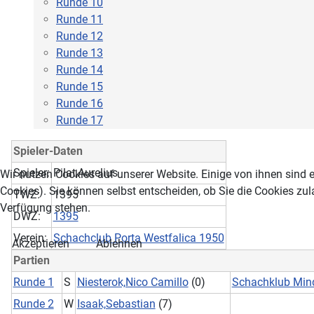
Runde 10
Runde 11
Runde 12
Runde 13
Runde 14
Runde 15
Runde 16
Runde 17
Spieler-Daten
Spieler:
Pilat,Aurelius
Wir nutzen Cookies auf unserer Website. Einige von ihnen sind e
Cookies). Sie können selbst entscheiden, ob Sie die Cookies zul
TWZ:
1395
Verfügung stehen.
DWZ:
1395
Verein:
Schachclub Porta Westfalica 1950
Akzeptieren
Ablehnen
Partien
Runde 1
S
Niesterok,Nico Camillo
(0)
Schachklub Min
Runde 2
W
Isaak,Sebastian
(7)