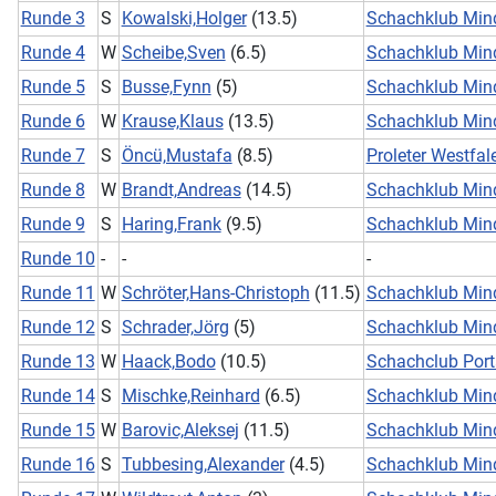
Runde 3
S
Kowalski,Holger
(13.5)
Schachklub Min
Runde 4
W
Scheibe,Sven
(6.5)
Schachklub Min
Runde 5
S
Busse,Fynn
(5)
Schachklub Min
Runde 6
W
Krause,Klaus
(13.5)
Schachklub Min
Runde 7
S
Öncü,Mustafa
(8.5)
Proleter Westfal
Runde 8
W
Brandt,Andreas
(14.5)
Schachklub Min
Runde 9
S
Haring,Frank
(9.5)
Schachklub Min
Runde 10
-
-
-
Runde 11
W
Schröter,Hans-Christoph
(11.5)
Schachklub Min
Runde 12
S
Schrader,Jörg
(5)
Schachklub Min
Runde 13
W
Haack,Bodo
(10.5)
Schachclub Port
Runde 14
S
Mischke,Reinhard
(6.5)
Schachklub Min
Runde 15
W
Barovic,Aleksej
(11.5)
Schachklub Min
Runde 16
S
Tubbesing,Alexander
(4.5)
Schachklub Min