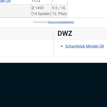
den 08
1172
-
Ø 1493
5.5 / 16
(14 Spieler)
12. Platz
Powered by
ChessLeagueManager
DWZ
Schachklub Minden 08