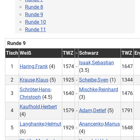
Runde 8
Runde 9
Runde 10
Runde 11
Runde 9
Tisch
Weiß
TWZ
-
Schwarz
TWZ
Er
Isaak,Sebastian
1
Haring,Frank
(4)
1574
-
1647
(3.5)
2
Krause,Klaus
(5)
1925
-
Scheibe,Sven
(1)
1344
Schröter,Hans-
Mischke,Reinhard
3
1640
-
1476
Christoph
(4.5)
(3)
Kaufhold,Herbert
4
1579
-
Adam,Detlef
(5)
1791
(4)
Langhanke,Helmut
Anancenko,Marius
5
1929
-
1648
(6)
(4)