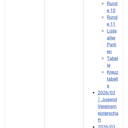
Rund
e 10
Rund
e 11
Liste
aller
Parti
en
Tabel
le
Kreuz
tabell
e
2026/03
│ Jugend
Vereinsm
eisterscha
ft
2026/03