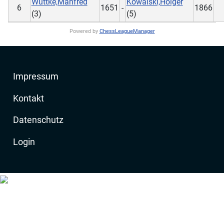
Wuttke,Manfred
Kowalski,Holger
6
1651
-
1866
(3)
(5)
Powered by
ChessLeagueManager
Impressum
Kontakt
Datenschutz
Login