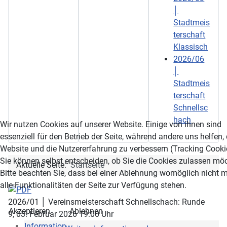
│
Stadtmeis
terschaft
Klassisch
2026/06
│
Stadtmeis
terschaft
Schnellsc
hach
Wir nutzen Cookies auf unserer Website. Einige von ihnen sind
essenziell für den Betrieb der Seite, während andere uns helfen,
Website und die Nutzererfahrung zu verbessern (Tracking Cooki
Sie können selbst entscheiden, ob Sie die Cookies zulassen mö
Aktuelle Seite:
Startseite
Bitte beachten Sie, dass bei einer Ablehnung womöglich nicht 
alle Funktionalitäten der Seite zur Verfügung stehen.
2026/01 │ Vereinsmeisterschaft Schnellschach: Runde
Akzeptieren
Ablehnen
9, 03. Februar 2026 19:00 Uhr
Information