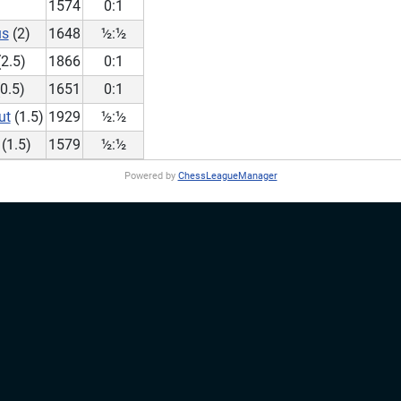
1574
0:1
us
(2)
1648
½:½
2.5)
1866
0:1
0.5)
1651
0:1
ut
(1.5)
1929
½:½
(1.5)
1579
½:½
Powered by
ChessLeagueManager