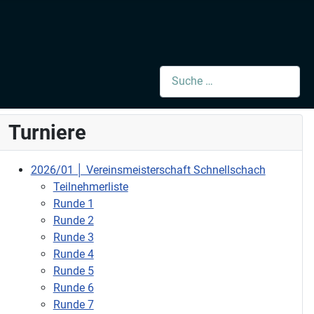
Suchen
Turniere
2026/01 │ Vereinsmeisterschaft Schnellschach
Teilnehmerliste
Runde 1
Runde 2
Runde 3
Runde 4
Runde 5
Runde 6
Runde 7