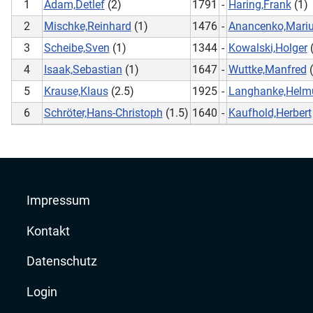
1
Adam,Detlef
(2)
1791
-
Haring,Frank
(1)
2
Mischke,Reinhard
(1)
1476
-
Anancenko,Mari
3
Scheibe,Sven
(1)
1344
-
Kowalski,Holger
(
4
Isaak,Sebastian
(1)
1647
-
Wuttke,Manfred
(
5
Krause,Klaus
(2.5)
1925
-
Langhanke,Helm
6
Schröter,Hans-Christoph
(1.5)
1640
-
Kaufhold,Herbert
Impressum
Kontakt
Datenschutz
Login