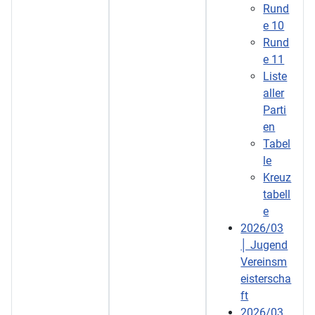
Rund
e 10
Rund
e 11
Liste
aller
Parti
en
Tabel
le
Kreuz
tabell
e
2026/03
│ Jugend
Vereinsm
eisterscha
ft
2026/03