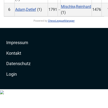
Mischke,Reinhard
6
Adam,Detlef
(1)
1791
-
1476
(1)
Powered by
ChessLeagueManager
Impressum
Kontakt
Datenschutz
Login