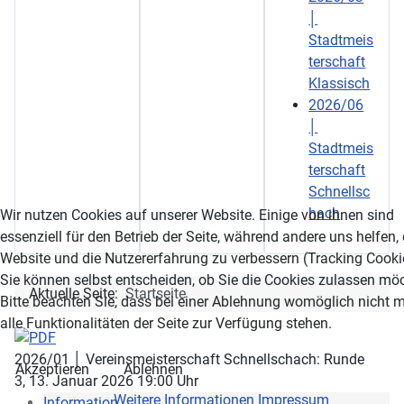
│
Stadtmeis
terschaft
Klassisch
2026/06
│
Stadtmeis
terschaft
Schnellsc
hach
Wir nutzen Cookies auf unserer Website. Einige von ihnen sind
essenziell für den Betrieb der Seite, während andere uns helfen,
Website und die Nutzererfahrung zu verbessern (Tracking Cooki
Sie können selbst entscheiden, ob Sie die Cookies zulassen mö
Aktuelle Seite:
Startseite
Bitte beachten Sie, dass bei einer Ablehnung womöglich nicht 
alle Funktionalitäten der Seite zur Verfügung stehen.
2026/01 │ Vereinsmeisterschaft Schnellschach: Runde
Akzeptieren
Ablehnen
3, 13. Januar 2026 19:00 Uhr
Weitere Informationen
Impressum
Information