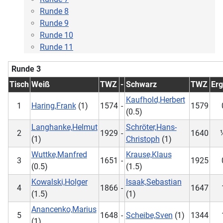
Runde 8
Runde 9
Runde 10
Runde 11
Runde 3
Tisch
Weiß
TWZ
-
Schwarz
TWZ
Erg
Kaufhold,Herbert
1
Haring,Frank
(1)
1574
-
1579
(0.5)
Langhanke,Helmut
Schröter,Hans-
2
1929
-
1640
(1)
Christoph
(1)
Wuttke,Manfred
Krause,Klaus
3
1651
-
1925
(0.5)
(1.5)
Kowalski,Holger
Isaak,Sebastian
4
1866
-
1647
(1.5)
(1)
Anancenko,Marius
5
1648
-
Scheibe,Sven
(1)
1344
(1)