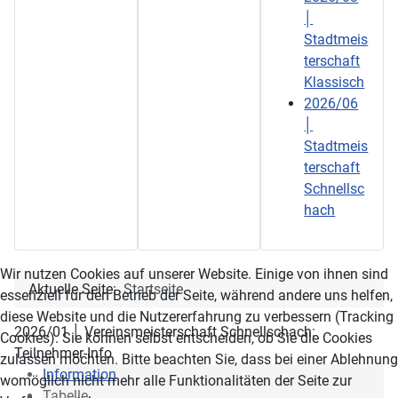
│
Stadtmeis
terschaft
Klassisch
2026/06
│
Stadtmeis
terschaft
Schnellsc
hach
Wir nutzen Cookies auf unserer Website. Einige von ihnen sind
Aktuelle Seite:
Startseite
essenziell für den Betrieb der Seite, während andere uns helfen,
diese Website und die Nutzererfahrung zu verbessern (Tracking
2026/01 │ Vereinsmeisterschaft Schnellschach:
Cookies). Sie können selbst entscheiden, ob Sie die Cookies
Teilnehmer-Info
zulassen möchten. Bitte beachten Sie, dass bei einer Ablehnung
Information
womöglich nicht mehr alle Funktionalitäten der Seite zur
Tabelle