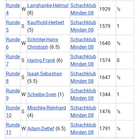
Runde
Langhanke,Helmut
Schachklub
W
1929
½
4
(8)
Minden 08
Runde
Kaufhold,Herbert
Schachklub
S
1579
1
5
(5)
Minden 08
Runde
Schröter,Hans-
Schachklub
W
1640
½
6
Christoph
(6.5)
Minden 08
Runde
Schachklub
S
Haring,Frank
(6)
1574
0
7
Minden 08
Runde
Isaak,Sebastian
Schachklub
S
1647
½
8
(5.5)
Minden 08
Runde
Schachklub
W
Scheibe,Sven
(1)
1344
1
9
Minden 08
Runde
Mischke,Reinhard
Schachklub
S
1476
½
10
(4)
Minden 08
Runde
Schachklub
W
Adam,Detlef
(6.5)
1791
½
11
Minden 08