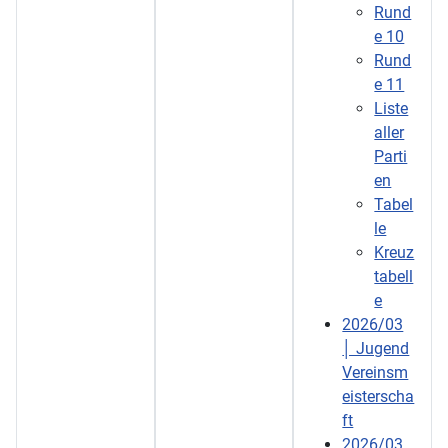
Rund
e 10
Rund
e 11
Liste
aller
Parti
en
Tabel
le
Kreuz
tabell
e
2026/03
│ Jugend
Vereinsm
eisterscha
ft
2026/03