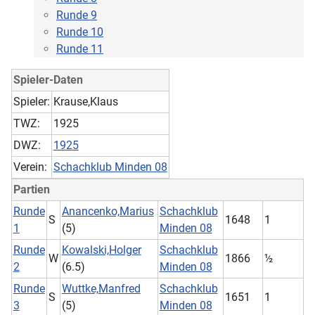
Runde 9
Runde 10
Runde 11
Spieler-Daten
Spieler:
Krause,Klaus
TWZ:
1925
DWZ:
1925
Verein:
Schachklub Minden 08
Partien
Runde
Anancenko,Marius
Schachklub
S
1648
1
1
(5)
Minden 08
Runde
Kowalski,Holger
Schachklub
W
1866
½
2
(6.5)
Minden 08
Runde
Wuttke,Manfred
Schachklub
S
1651
1
3
(5)
Minden 08