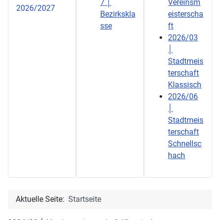
7 │
Vereinsm
2026/2027
Bezirkskla
eisterscha
sse
ft
2026/03
│
Stadtmeis
terschaft
Klassisch
2026/06
│
Stadtmeis
terschaft
Schnellsc
hach
Aktuelle Seite:
Startseite