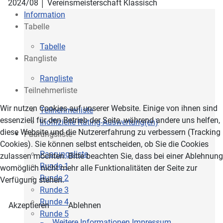
2024/08 │ Vereinsmeisterschaft Klassisch
Information
Tabelle
Tabelle
Rangliste
Rangliste
Teilnehmerliste
Wir nutzen Cookies auf unserer Website. Einige von ihnen sind
Teilnehmerliste
essenziell für den Betrieb der Seite, während andere uns helfen,
Inoffizielle Rating-Auswertung(en)
diese Website und die Nutzererfahrung zu verbessern (Tracking
Paarungsliste
Cookies). Sie können selbst entscheiden, ob Sie die Cookies
Paarungsliste
zulassen möchten. Bitte beachten Sie, dass bei einer Ablehnung
Runde 1
womöglich nicht mehr alle Funktionalitäten der Seite zur
Runde 2
Verfügung stehen.
Runde 3
Runde 4
Akzeptieren
Ablehnen
Runde 5
Weitere Informationen
Impressum