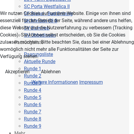
SC Porta Westfalica II
Wir nutzen Cookies auf unserer Website. Einige von ihnen sind
SF Brakel - Bad Driburg
essenziell für den Betrieb der Seite, während andere uns helfen,
SK Minden 08 II
diese Website und die Nutzererfahrung zu verbessern (Tracking
SV Barntrup
Cookies). Sie können selbst entscheiden, ob Sie die Cookies
SV Ubbedissen
zulassen möchten. Bitte beachten Sie, dass bei einer Ablehnung
Paarungsliste
womöglich nicht mehr alle Funktionalitäten der Seite zur
Paarungsliste
Verfügung stehen.
Aktuelle Runde
Runde 1
Akzeptieren
Ablehnen
Runde 2
Weitere Informationen
Impressum
Runde 3
Runde 4
Runde 5
Runde 6
Runde 7
Runde 8
Runde 9
Mehr