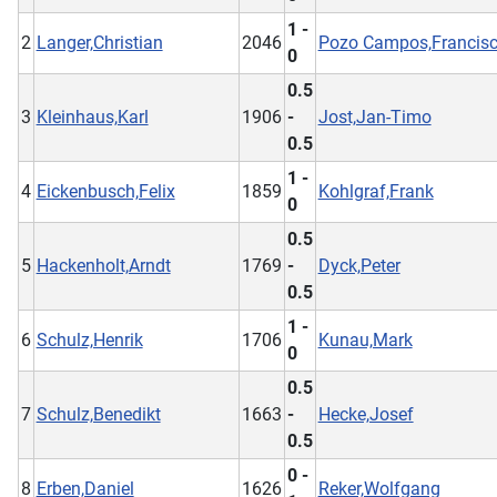
1 -
2
Langer,Christian
2046
Pozo Campos,Francis
0
0.5
3
Kleinhaus,Karl
1906
-
Jost,Jan-Timo
0.5
1 -
4
Eickenbusch,Felix
1859
Kohlgraf,Frank
0
0.5
5
Hackenholt,Arndt
1769
-
Dyck,Peter
0.5
1 -
6
Schulz,Henrik
1706
Kunau,Mark
0
0.5
7
Schulz,Benedikt
1663
-
Hecke,Josef
0.5
0 -
8
Erben,Daniel
1626
Reker,Wolfgang