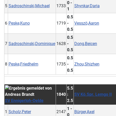
0 -
5
Sadroschinski,Michael
1733
Shynkar,Daria
1
0.5
6
Peske,Kuno
1719
-
Vesszö,Aaron
0.5
0.5
7
Sadroschinski,Dominique
1628
-
Dong,Beicen
0.5
0.5
8
Peske,Friedhelm
1735
-
Zhou,Shizhen
0.5
5.5
1840
:
SV Kö.Spr. Lemgo II
SV Ennigerloh-Oelde
2.5
1 -
1
Scholz,Peter
2147
Bürger,Axel
0