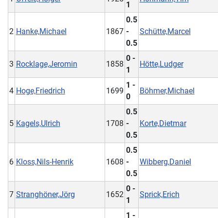
1
0.5
2
Hanke,Michael
1867
-
Schütte,Marcel
0.5
0 -
3
Rocklage,Jeromin
1858
Hötte,Ludger
1
1 -
4
Hoge,Friedrich
1699
Böhmer,Michael
0
0.5
5
Kagels,Ulrich
1708
-
Korte,Dietmar
0.5
0.5
6
Kloss,Nils-Henrik
1608
-
Wibberg,Daniel
0.5
0 -
7
Stranghöner,Jörg
1652
Sprick,Erich
1
1 -