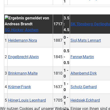
1
3.5
1717
:
SK Tönsberg Oerlingh
SG Hücker-Aschen
4.5
0 -
1
Heidemann,Nora
1887
Siol,Mats Lennart
1
0.5
2
Engelbrecht,Alwin
1845
-
Fenner,Martin
0.5
1 -
3
Brinkmann,Malte
1810
Altenbernd,Dirk
0
1 -
4
Krämer,Frank
1637
Scholz,Gerhard
0
0 -
5
Höner,Louis Leonhard
1705
Heidsiek,Eckhard
1
Wir nutzen Cookies auf unserer Website. Einige von ihnen sind e