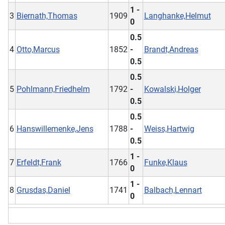
1 -
3
Biernath,Thomas
1909
Langhanke,Helmut
0
0.5
4
Otto,Marcus
1852
-
Brandt,Andreas
0.5
0.5
5
Pohlmann,Friedhelm
1792
-
Kowalski,Holger
0.5
0.5
6
Hanswillemenke,Jens
1788
-
Weiss,Hartwig
0.5
1 -
7
Erfeldt,Frank
1766
Funke,Klaus
0
1 -
8
Grusdas,Daniel
1741
Balbach,Lennart
0