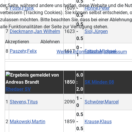
0.5
der Seite, während andere uns helfen, diese Website und die Nu
6
Föste,Frank
1609
-
Höhne,Peter
verbessern (Tracking Cookies). Sie können selbst entscheiden, 
0.5
zulassen möchten. Bitte beachten Sie, dass bei einer Ablehnun
0.5
alle Funktionalitäten der Seite zur Verfügung stehen.
7
Dieckmann,Jan Wilhelm
1623
-
Siol,Jürgen
0.5
Akzeptieren
Ablehnen
0 -
8
Paszehr,Felix
1617
Fritsch,Michael
Weitere Informationen
Impressum
1
6.0
1850
:
SK Minden 08
Rhedaer SV
2.0
1 -
1
Stevens,Titus
2090
Schwörer,Marcel
0
0.5
2
Makowski,Martin
1859
-
Krause,Klaus
0.5