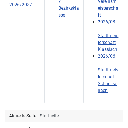
7 │
Vereinsm
2026/2027
Bezirkskla
eisterscha
sse
ft
2026/03
│
Stadtmeis
terschaft
Klassisch
2026/06
│
Stadtmeis
terschaft
Schnellsc
hach
Aktuelle Seite:
Startseite