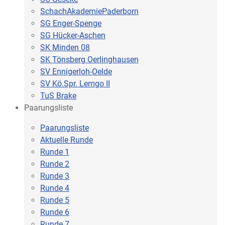
SchachAkademiePaderborn
SG Enger-Spenge
SG Hücker-Aschen
SK Minden 08
SK Tönsberg Oerlinghausen
SV Ennigerloh-Oelde
SV Kö.Spr. Lemgo II
TuS Brake
Paarungsliste
Paarungsliste
Aktuelle Runde
Runde 1
Runde 2
Runde 3
Runde 4
Runde 5
Runde 6
Runde 7