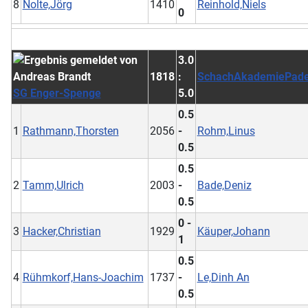
8
Nolte,Jörg
1410
Reinhold,Niels
0
3.0
1818
:
SchachAkademiePade
SG Enger-Spenge
5.0
0.5
1
Rathmann,Thorsten
2056
-
Rohm,Linus
0.5
0.5
2
Tamm,Ulrich
2003
-
Bade,Deniz
0.5
0 -
3
Hacker,Christian
1929
Käuper,Johann
1
0.5
4
Rühmkorf,Hans-Joachim
1737
-
Le,Dinh An
0.5