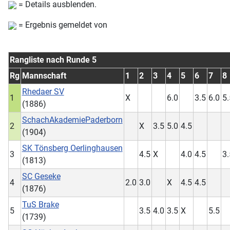
= Details ausblenden.
= Ergebnis gemeldet von
Rangliste nach Runde 5
Rg
Mannschaft
1
2
3
4
5
6
7
8
Rhedaer SV
1
X
6.0
3.5
6.0
5.
(1886)
SchachAkademiePaderborn
2
X
3.5
5.0
4.5
(1904)
SK Tönsberg Oerlinghausen
3
4.5
X
4.0
4.5
3.
(1813)
SC Geseke
4
2.0
3.0
X
4.5
4.5
(1876)
TuS Brake
5
3.5
4.0
3.5
X
5.5
(1739)