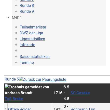
Runde 8
Runde 9
Mehr
Teilnehmerliste
DWZ der Liga
Ligastatistiken
Infokarte
Saisonstatistiken
Termine
Runde 5
3.5
1716
:
SC Geseke
TuS Brake
4.5
0 -
1
Offele,Holger
1925
Hohmann,Tim