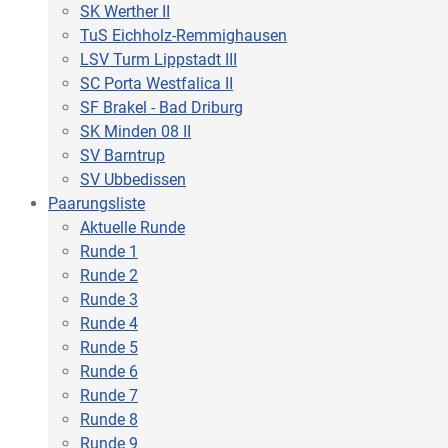
SK Werther II
TuS Eichholz-Remmighausen
LSV Turm Lippstadt III
SC Porta Westfalica II
SF Brakel - Bad Driburg
SK Minden 08 II
SV Barntrup
SV Ubbedissen
Paarungsliste
Aktuelle Runde
Runde 1
Runde 2
Runde 3
Runde 4
Runde 5
Runde 6
Runde 7
Runde 8
Runde 9