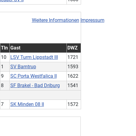
Weitere Informationen
Impressum
Tln
Gast
DWZ
10
LSV Turm Lippstadt III
1721
1
SV Barntrup
1593
9
SC Porta Westfalica II
1622
8
SF Brakel - Bad Driburg
1541
7
SK Minden 08 II
1572