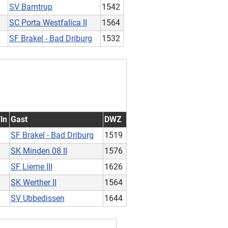
SV Barntrup
1542
SC Porta Westfalica II
1564
SF Brakel - Bad Driburg
1532
ln
Gast
DWZ
SF Brakel - Bad Driburg
1519
SK Minden 08 II
1576
SF Lieme III
1626
SK Werther II
1564
SV Ubbedissen
1644