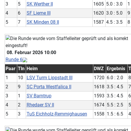
3
5
SK Werther II
1605
5.0 : 3.0
1
4
6
SF Lieme III
1620
3.0 : 5.0
9
5
7
SK Minden 08 II
1587
4.5 : 3.5
8
08. Februar 2026 10:00
Runde 6
Paar
Tln
Heim
DWZ
Ergebnis
T
1
10
LSV Turm Lippstadt III
1720
6.0 : 2.0
8
2
9
SC Porta Westfalica II
1618
3.5 : 4.5
7
3
1
SV Barntrup
1593
3.5 : 4.5
6
4
2
Rhedaer SV II
1674
5.5 : 2.5
5
5
3
TuS Eichholz-Remmighausen
1558
1.5 : 6.5
4