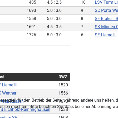
1485
4.5 : 2.5
10
LSV Turm Lip
1693
5.0 : 3.0
9
SC Porta Wes
1558
5.0 : 3.0
8
SF Brakel - 
1691
4.5 : 3.5
7
SK Minden 0
1726
5.0 : 3.0
6
SF Lieme III
ast
DWZ
 Lieme III
1520
 Werther II
1556
ssenziell für den Betrieb der Seite, während andere uns helfen,
 Ubbedissen
1673
assen möchten. Bitte beachten Sie, dass bei einer Ablehnung wom
uS Eichholz-Remmighausen
1538
edaer SV II
1608