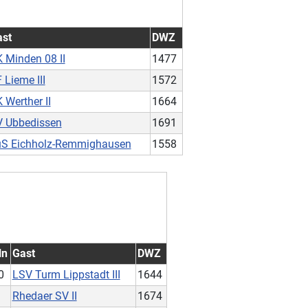
ast
DWZ
 Minden 08 II
1477
 Lieme III
1572
 Werther II
1664
 Ubbedissen
1691
uS Eichholz-Remmighausen
1558
ln
Gast
DWZ
0
LSV Turm Lippstadt III
1644
Rhedaer SV II
1674