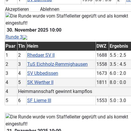
Akzeptieren
Ablehnen
30. November 2025 10:00
Runde 3
Paar
Tln
Heim
DWZ
Ergebnis
1
2
Rhedaer SV II
1688
5.5 : 2.5
2
3
TuS Eichholz-Remmighausen
1558
3.5 : 4.5
3
4
SV Ubbedissen
1673
6.0 : 2.0
4
5
SK Werther II
1811
8.0 : 0.0
4
Heimmannschaft gewinnt kampflos
5
6
SF Lieme III
1553
5.0 : 3.0
21. Dezember 2025 10:00