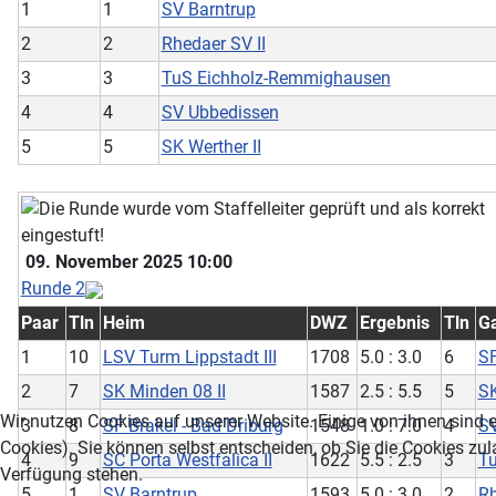
1
1
SV Barntrup
2
2
Rhedaer SV II
3
3
TuS Eichholz-Remmighausen
4
4
SV Ubbedissen
5
5
SK Werther II
09. November 2025 10:00
Runde 2
Paar
Tln
Heim
DWZ
Ergebnis
Tln
G
1
10
LSV Turm Lippstadt III
1708
5.0 : 3.0
6
SF
2
7
SK Minden 08 II
1587
2.5 : 5.5
5
SK
Wir nutzen Cookies auf unserer Website. Einige von ihnen sind e
3
8
SF Brakel - Bad Driburg
1548
1.0 : 7.0
4
SV
Cookies). Sie können selbst entscheiden, ob Sie die Cookies zul
4
9
SC Porta Westfalica II
1622
5.5 : 2.5
3
T
Verfügung stehen.
5
1
SV Barntrup
1593
5.0 : 3.0
2
Rh