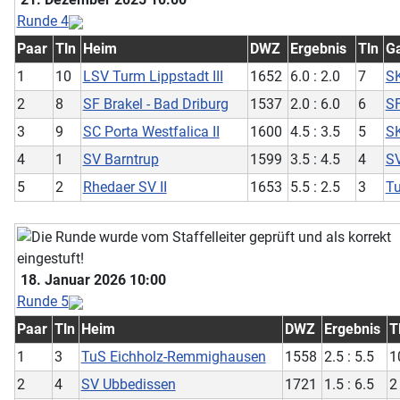
Runde 4
Paar
Tln
Heim
DWZ
Ergebnis
Tln
G
1
10
LSV Turm Lippstadt III
1652
6.0 : 2.0
7
SK
2
8
SF Brakel - Bad Driburg
1537
2.0 : 6.0
6
SF
3
9
SC Porta Westfalica II
1600
4.5 : 3.5
5
SK
4
1
SV Barntrup
1599
3.5 : 4.5
4
SV
5
2
Rhedaer SV II
1653
5.5 : 2.5
3
T
18. Januar 2026 10:00
Runde 5
Paar
Tln
Heim
DWZ
Ergebnis
T
1
3
TuS Eichholz-Remmighausen
1558
2.5 : 5.5
1
2
4
SV Ubbedissen
1721
1.5 : 6.5
2