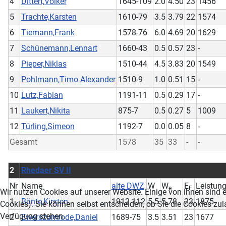
4
Dittert,Volker
1645-109
2.0
4.50
23
1456
5
Trachte,Karsten
1610-79
3.5
3.79
22
1574
6
Tiemann,Frank
1578-76
6.0
4.69
20
1629
7
Schünemann,Lennart
1660-43
0.5
0.57
23
-
8
Pieper,Niklas
1510-44
4.5
3.83
20
1549
9
Pohlmann,Timo Alexander
1510-9
1.0
0.51
15
-
10
Lutz,Fabian
1191-11
0.5
0.29
17
-
11
Laukert,Nikita
875-7
0.5
0.27
5
1009
12
Türling,Simeon
1192-7
0.0
0.05
8
-
Gesamt
1578
35
33
-
-
2
Rhedaer SV II
Nr
Name
alte DWZ
W
W
E
Leistung
e
F
Wir nutzen Cookies auf unserer Website. Einige von ihnen sind e
1
Bünte,Kirsten
1912-112
5.5
5.78
23
1875
Cookies). Sie können selbst entscheiden, ob Sie die Cookies zul
Verfügung stehen.
2
Ewerszumrode,Daniel
1689-75
3.5
3.51
23
1677