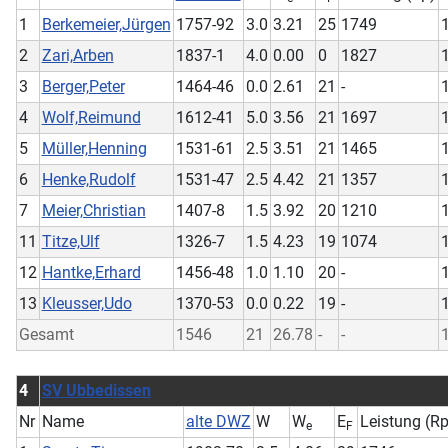
1
Berkemeier,Jürgen
1757-92
3.0
3.21
25
1749
2
Zari,Arben
1837-1
4.0
0.00
0
1827
3
Berger,Peter
1464-46
0.0
2.61
21
-
4
Wolf,Reimund
1612-41
5.0
3.56
21
1697
5
Müller,Henning
1531-61
2.5
3.51
21
1465
6
Henke,Rudolf
1531-47
2.5
4.42
21
1357
7
Meier,Christian
1407-8
1.5
3.92
20
1210
11
Titze,Ulf
1326-7
1.5
4.23
19
1074
12
Hantke,Erhard
1456-48
1.0
1.10
20
-
13
Kleusser,Udo
1370-53
0.0
0.22
19
-
Gesamt
1546
21
26.78
-
-
4
SV Ubbedissen
Nr
Name
alte DWZ
W
W
E
Leistung (Rp
e
F