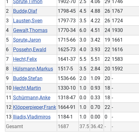
1
Sprute,Timon
1902-70
2.5
4.06
29
1746
2
Budde,Olaf
1798-45
4.5
4.88
26
1767
3
Lausten,Sven
1797-73
3.5
4.22
26
1724
4
Gewalt,Thomas
1770-34
6.0
4.51
24
1930
5
Sprute,Jaron
1715-66
3.0
3.42
19
1661
6
Possehn,Ewald
1625-73
4.0
3.93
22
1616
7
Hecht,Felix
1641-37
5.5
5.51
22
1583
8
Hülsmann,Markus
1517-5
3.5
2.84
20
1592
9
Budde,Stefan
1536-66
2.0
1.09
20
-
10
Hecht,Martin
1330-10
1.0
0.93
18
-
11
Schürmann,Anke
1318-47
0.0
0.33
18
-
12
Klöpperpieper,Frank
1664-91
1.0
0.70
22
-
13
Iliadis,Vladimiros
1184-1
1.0
0.00
0
-
Gesamt
1687
37.5
36.42
-
-