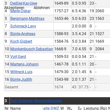
3
Deißler,Kai-Uwe
1649-89
0.5
0.95
23
-
Akzeptieren
Ablehnen
4
Merle,Oskar
1757-27
6.5
4.36
19
2060
5
Bergmann,Matthias
1653-46
5.0
6.03
23
1563
7
Schirneck,Levy
2.0
0.00
0
-
8
Bünte,Andreas
1588-93
3.5
4.24
21
1527
9
Koch,Gisbert
1584-76
5.0
3.84
21
1669
10
Monkenbusch,Sebastian
1668-9
7.0
4.55
9
2084
13
Voit,Gerd
1509-53
0.0
0.54
21
-
14
Martens,Johann
1467-78
0.5
1.11
20
-
15
Wittreck,Luis
1479-30
2.0
1.45
6
-
16
Bünte,Judith
1543-98
2.0
1.37
21
-
Gesamt
1674
43
37.73
-
-
3
TuS Eichholz-Remmighausen
Nr
Name
alte DWZ
W
W
E
Leistung (Rp)
e
F