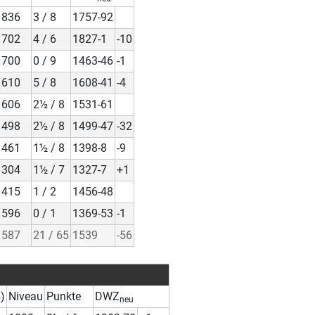
1836
3 / 8
1757-92
1702
4 / 6
1827-1
-10
1700
0 / 9
1463-46
-1
1610
5 / 8
1608-41
-4
1606
2½ / 8
1531-61
1498
2½ / 8
1499-47
-32
1461
1½ / 8
1398-8
-9
1304
1½ / 7
1327-7
+1
1415
1 / 2
1456-48
1596
0 / 1
1369-53
-1
1587
21 / 65
1539
-56
)
Niveau
Punkte
DWZ
neu